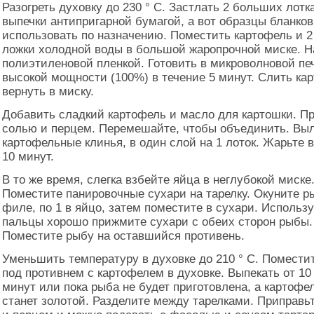
Разогреть духовку до 230 ° C. Застлать 2 больших лотк
выпечки антипригарной бумагой, а вот образцы бланко
использовать по назначению. Поместить картофель и 2
ложки холодной воды в большой жаропрочной миске. Н
полиэтиленовой пленкой. Готовить в микроволновой пе
высокой мощности (100%) в течение 5 минут. Слить ка
вернуть в миску.
Добавить сладкий картофель и масло для картошки. П
солью и перцем. Перемешайте, чтобы объединить. Вы
картофельные клинья, в один слой на 1 лоток. Жарьте в
10 минут.
В то же время, слегка взбейте яйца в неглубокой миске
Поместите панировочные сухари на тарелку. Окуните р
филе, по 1 в яйцо, затем поместите в сухари. Использ
пальцы хорошо прижмите сухари с обеих сторон рыбы.
Поместите рыбу на оставшийся противень.
Уменьшить температуру в духовке до 210 ° C. Помести
под противнем с картофелем в духовке. Выпекать от 10
минут или пока рыба не будет приготовлена, а картофе
станет золотой. Разделите между тарелками. Приправь