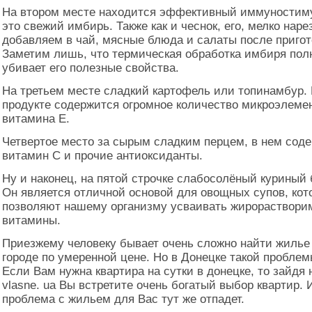
На втором месте находится эффективный иммуностим
это свежий имбирь. Также как и чеснок, его, мелко наре
добавляем в чай, мясные блюда и салаты после пригот
Заметим лишь, что термическая обработка имбиря пол
убивает его полезные свойства.
На третьем месте сладкий картофель или топинамбур. 
продукте содержится огромное количество микроэлеме
витамина Е.
Четвертое место за сырым сладким перцем, в нем сод
витамин С и прочие антиоксиданты.
Ну и наконец, на пятой строчке слабосолёный куриный 
Он является отличной основой для овощных супов, кот
позволяют нашему организму усваивать жирораствори
витамины.
Приезжему человеку бывает очень сложно найти жилье
городе по умеренной цене. Но в Донецке такой проблем
Если Вам нужна квартира на сутки в донецке, то зайдя 
vlasne. ua Вы встретите очень богатый выбор квартир. 
проблема с жильем для Вас тут же отпадет.