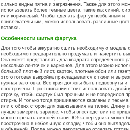
сильно видны пятна и загрязнения. Также для этого мо
использовать более темные цвета, такие как синий, си
или коричневый. Чтобы сделать фартук необычным и
привлекательным, можно использовать различные цве
вставки.
Особенности шитья фартука
Для того чтобы аккуратно сшить необходимую модель 
необходимо предварительно продумать и начертить вык
Она может представлять два квадрата определенного р
несколько ленточек и карманов. Для этого можно испол
большой плотный лист, картон, плотные обои или газет
этого готовая выкройка прикладывается к ткани и вырез
нужная заготовка. Все края должны быть подвернуты и
прострочены. При сшивании стоит использовать двой
строчку, чтобы фартук был прочным и не повредился п
стирке. И только тогда пришиваются карманы и тесьма
или с обеих сторон для завязывания на талии. Длину п
лучше замерить заранее, чтобы впоследствии не приш
много отрезать лишней ткани. Юбка передника может б
прострочена в небольшую складку, чтобы она выгляде
и объемной. После можно декоративно отделать готовы