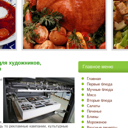
для художников,
Главное меню
в
Главная
ет
Первые блюда
Мучные блюда
Мясо
Вторые блюда
Салаты
Печенье
Блины
х,
Мороженое
ь то рекламные кампании, культурные
Вкусные рецепты