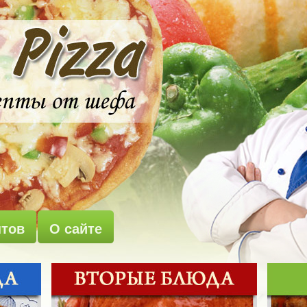
птов
О сайте