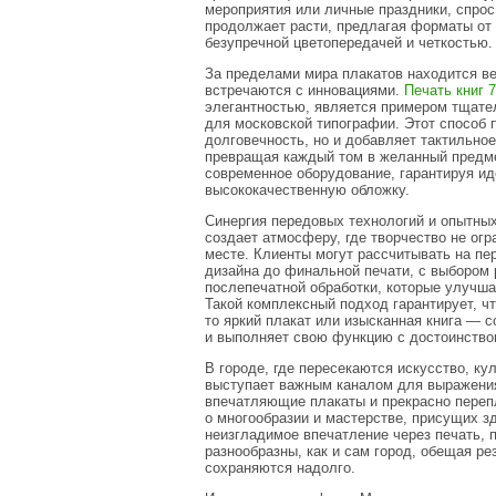
мероприятия или личные праздники, спрос
продолжает расти, предлагая форматы от 
безупречной цветопередачей и четкостью.
За пределами мира плакатов находится веч
встречаются с инновациями.
Печать книг 
элегантностью, является примером тщател
для московской типографии. Этот способ 
долговечность, но и добавляет тактильное
превращая каждый том в желанный предме
современное оборудование, гарантируя и
высококачественную обложку.
Синергия передовых технологий и опытны
создает атмосферу, где творчество не огр
месте. Клиенты могут рассчитывать на пе
дизайна до финальной печати, с выбором 
послепечатной обработки, которые улучшаю
Такой комплексный подход гарантирует, 
то яркий плакат или изысканная книга — 
и выполняет свою функцию с достоинство
В городе, где пересекаются искусство, ку
выступает важным каналом для выражения
впечатляющие плакаты и прекрасно переп
о многообразии и мастерстве, присущих зд
неизгладимое впечатление через печать, 
разнообразны, как и сам город, обещая ре
сохраняются надолго.