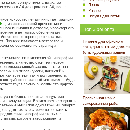
 на качественную печать плакатов
Пицца
скромного А4 до огромного А0, все с
Разное
Посуда для кухни
ное искусство печати книг, где традиции
7БЦ
, известная своей прочностью и
ьного внимания к деталям, характерного
Топ 3 рецепта
переплета не только обеспечивает
 богатство, которое ценят читатели,
т. Процесс включает мастерство и
Питание для офисного
деальное совмещение страниц и
сотрудника: каким должен
быть идеальный рацион
х специалистов в московской типографии
аничено, а качество стоит на первом
рсонализированный сервис — от этапа
различных типов бумаги, покрытий и
т как эстетику, так и долговечность.
что каждый отпечатанный материал — будь
соответствует самым высоким стандартам
м.
льтура и бизнес, печатная индустрия
Правильная жарка
 и коммуникации. Возможность создавать
замороженной рыбы
летенные книги под одной крышей говорит
есь. Для тех, кто стремится оставить
предложения типографии столь же
зультаты, которые завораживают и